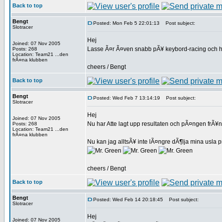
Back to top
Bengt
Posted: Mon Feb 5 22:01:13
Post subject:
Slotracer
Hej
Joined: 07 Nov 2005
Lasse Ã¤r Ã¤ven snabb pÃ¥ keybord-racing och har 
Posts: 268
Location: Team21 ...den
frÃ¤na klubben
cheers / Bengt
Back to top
Bengt
Posted: Wed Feb 7 13:14:19
Post subject:
Slotracer
Hej
Joined: 07 Nov 2005
Nu har Atte lagt upp resultaten och pÃ¤ngen frÃ¥
Posts: 268
Location: Team21 ...den
frÃ¤na klubben
Nu kan jag alltsÃ¥ inte lÃ¤ngre dÃ¶lja mina usla 
cheers / Bengt
Back to top
Bengt
Posted: Wed Feb 14 20:18:45
Post subject:
Slotracer
Hej
Joined: 07 Nov 2005