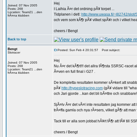
Hej
Joined: 07 Nov 2005
I Laihia Ã¤r det ordning pÃ¥ torpet ...
Posts: 268
Location: Team21 ...den
Tidplanen i detl:
http://www.uwasa.fi/~l82742/slo
frÃ¤na klubben
och vem som kÃ¶r pÃ¥ vilket spÃ¥r och i vilket he
cheers / Bengt
Back to top
Bengt
Posted: Sun Feb 4 20:31:57
Post subject:
Slotracer
Hej
Joined: 07 Nov 2005
Nu Ã¤r det kÃ¶rt!!! det allra fÃ¶rsta SSRSC-racet 
Posts: 268
Location: Team21 ...den
Ã¤ven en full final i G27 .
frÃ¤na klubben
De kompletta resultaten kommer sÃ¤kert att snabbt
pÃ¥
http://hypeslotracing.com
(gÃ¥ vidare till "wh
och Jari gjorde ...kan det bli bÃ¤ttre och snabbare!
SjÃ¤lv Ã¤r det vÃ¤l inte resultaten jag kommer at
trÃ¤ffa gamla och nya rÃ¤sers, vilket gÃ¶r att ma
Tack till er alla som jobbat hÃ¥rt fÃ¶r att fÃ¥ till SS
cheers / Bengt