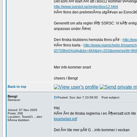
Det som Ã¤r klart Ã¤r att i Box12 kommer tÃ¤vlinge
http://www.sveslot.se/regler/box12.html
HÃ¤r finns den preliminÃ¤ra utgÃ¥van av Esrocâ€
Generellt om alla regler fÃ¶r SSRSC: Vi kÃ¶r enlig
anpassas under Ã¥ret.
Den finska klubbens hemsida finns pÃ¥ -
http://w
HÃ¤r finns karta -
http://www.viamichelin.fr/viamic
t2l709bn04xdjp&dx=484&dy=203&empriseW=96
Mer info kommer snart
cheers / Bengt
Back to top
Bengt
Posted: Sun Jan 7 23:59:50
Post subject:
Slotracer
Hej
Joined: 07 Nov 2005
HÃ¤r Ã¤r de finska reglerna i en Ã¶versatt och lit
Posts: 268
Location: Team21 ...den
bearbetad.pdf
frÃ¤na klubben
Det Ã¤r lite mer pÃ¥ G ...info kommer i veckan