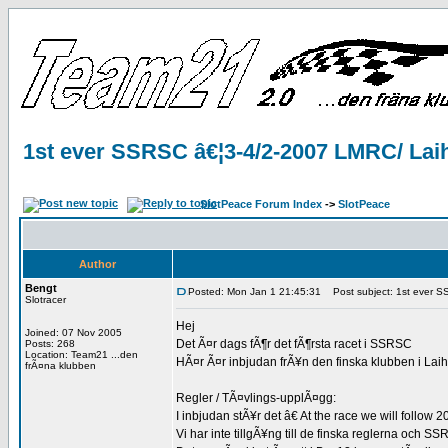
1st ever SSRSC â€¦3-4/2-2007 LMRC/ Lai
SlotPeace Forum Index
->
SlotPeace
Author
Bengt
Posted: Mon Jan 1 21:45:31
Post subject: 1st ever S
Slotracer
Hej
Joined: 07 Nov 2005
Det Ã¤r dags fÃ¶r det fÃ¶rsta racet i SSRSC
Posts: 268
Location: Team21 ...den
HÃ¤r Ã¤r inbjudan frÃ¥n den finska klubben i Lai
frÃ¤na klubben
Regler / TÃ¤vlings-upplÃ¤gg:
I inbjudan stÃ¥r det â€ At the race we will foll
Vi har inte tillgÃ¥ng till de finska reglerna och 