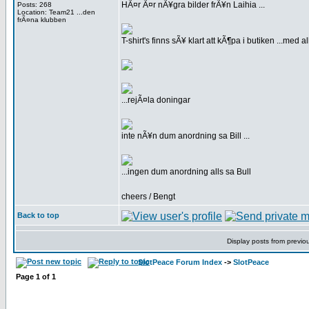
HÃ¤r Ã¤r nÃ¥gra bilder frÃ¥n Laihia ...
Posts: 268
Location: Team21 ...den
frÃ¤na klubben
T-shirt's finns sÃ¥ klart att kÃ¶pa i butiken ...m
...rejÃ¤la doningar
inte nÃ¥n dum anordning sa Bill ...
...ingen dum anordning alls sa Bull
cheers / Bengt
Back to top
Display posts from previo
SlotPeace Forum Index
->
SlotPeace
Page
1
of
1