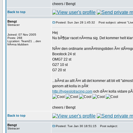
cheers / Bengt
Back to top
Bengt
Posted: Sun Jan 28 1:45:32
Post subject: almost "Li
Slotracer
Hej
Joined: 07 Nov 2005
Nu bÃ¶rjar racet nÃ¤rma sig. Det kommer helt klar
Posts: 268
Location: Team21 ...den
frÃ¤na klubben
NÃ¤r den ordinarie anmÃ¤lningstiden Ã¤r stÃ¤ng
Boxstock 24 st
OMG7 22 st
G27 10 st
G7 20 st
...bÃ¤st av allt Ã¤r att det kommer att bli ett "al
genom att kolla in pÃ¥:
http://hypeslotracing.com
och dÃ¤r kolla vidare p
cheers / Bengt
Back to top
Bengt
Posted: Tue Jan 30 18:51:15
Post subject:
Slotracer