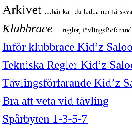
Arkivet
…här kan du ladda ner färskvar
Klubbrace
…regler, tävlingsförfarand
Inför klubbrace Kid’z Salo
Tekniska Regler Kid’z Sal
Tävlingsförfarande Kid’z S
Bra att veta vid tävling
Spårbyten 1-3-5-7