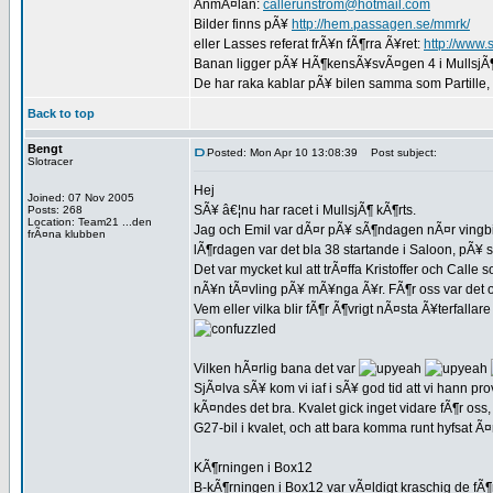
AnmÃ¤lan:
callerunstrom@hotmail.com
Bilder finns pÃ¥
http://hem.passagen.se/mmrk/
eller Lasses referat frÃ¥n fÃ¶rra Ã¥ret:
http://www.
Banan ligger pÃ¥ HÃ¶kensÃ¥svÃ¤gen 4 i MullsjÃ¶.
De har raka kablar pÃ¥ bilen samma som Partille
Back to top
Bengt
Posted: Mon Apr 10 13:08:39
Post subject:
Slotracer
Hej
Joined: 07 Nov 2005
SÃ¥ â€¦nu har racet i MullsjÃ¶ kÃ¶rts.
Posts: 268
Location: Team21 ...den
Jag och Emil var dÃ¤r pÃ¥ sÃ¶ndagen nÃ¤r vingbi
frÃ¤na klubben
lÃ¶rdagen var det bla 38 startande i Saloon, pÃ
Det var mycket kul att trÃ¤ffa Kristoffer och Call
nÃ¥n tÃ¤vling pÃ¥ mÃ¥nga Ã¥r. FÃ¶r oss var det
Vem eller vilka blir fÃ¶r Ã¶vrigt nÃ¤sta Ã¥terfalla
Vilken hÃ¤rlig bana det var
SjÃ¤lva sÃ¥ kom vi iaf i sÃ¥ god tid att vi hann p
kÃ¤ndes det bra. Kvalet gick inget vidare fÃ¶r o
G27-bil i kvalet, och att bara komma runt hyfsat 
KÃ¶rningen i Box12
B-kÃ¶rningen i Box12 var vÃ¤ldigt kraschig de fÃ¶rs