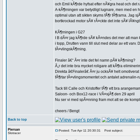
och Emil kÃ¶rde hyfsat efter nÃ¥gra heat och det rÃ
A-kÃ¶rningen var betydligt lugnare, men med en h
optimal utan att sikten skyms fÃ¶r fÃ¶rarna. Jag s
bortkrockad motor sÃ¥ rÃ¤ckte det inte sÃ¥ lÃ¥ngt,
KÃ¶rningen i G27
I B dÃ¤r jag kÃ¶rde sÃ¥ kÃ¤ndes det mer att man 
i topp, Drutten vann till slut med delar av ett var
tÃ¤vlingskÃ¶rning.
Finaler â€“ Ã¤r inte det fel namn pÃ¥ kÃ¶rning?
Ã„r det inte bra mycket roligare att kÃ¶ra elimin
Direkta â€Finalerâ€ Ã¤r ju ocksÃ¥ helt omotiver
fÃ¶rtar tÃ¤vlingsmomentet och antalet adrenalin-ru
Tack till Calle och Kristoffer fÃ¶r ett bra arangema
Saloon- och Box12-race i VÃ¤xjÃ¶ den 29 april
Nu ser vi med spÃ¤nning fram mot att se de kompl
cheers / Bengt
Back to top
Piersan
Posted: Tue Apr 11 20:30:31
Post subject:
Slotracer