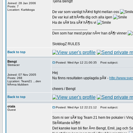
Tjena Bengt!
Joined: 28 Jan 2006
Posts: 7
Location: Karlskoga
De var som vanligt hÃ¥rd fight mellan oss
De var kul att trÃ¤ffa dig och alla igen
Ha de sÃ¥ bra sÃ¥ hÃ¶rs vi
_________________
Den som har mest prylar nÃ¤r han dÃ¶r vinner
SlotdogZ RULES
Back to top
Bengt
Posted: Wed Apr 12 21:00:35
Post subject:
Slotracer
Hej
Joined: 07 Nov 2005
Nu finns resultaten upplagda pÃ¥ -
http://www.sve
Posts: 268
Location: Team21 ...den
frÃ¤na klubben
cheers / Bengt
Back to top
otala
Posted: Wed Apr 12 22:21:12
Post subject:
Guest
Som ni ser sÃ¥ tog Team 21 hem tre pokaler i Ving
StrÃ¥lande kÃ¶rt!
Det kanske kan bli fler Ã¤n Bengt, Emil, jag och