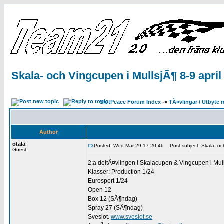
Skala- och Vingcupen i MullsjÃ¶ 8-9 april
SlotPeace Forum Index
->
TÃ¤vlingar / Utbyte 
Author
otala
Posted: Wed Mar 29 17:20:46
Post subject: Skala- och
Guest
2:a deltÃ¤vlingen i Skalacupen & Vingcupen i Mull
Klasser: Production 1/24
Eurosport 1/24
Open 12
Box 12 (SÃ¶ndag)
Spray 27 (SÃ¶ndag)
Sveslot.
www.sveslot.se