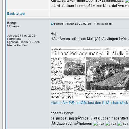
Kul att Sara kom inom top5 i Box12 juniorklass.
och vi alla kom inom top6 i vilken klass det Ã¤n 
Back to top
Bengt
Posted: Fri Apr 14 22:02:10
Post subject:
Slotracer
Hej
Joined: 07 Nov 2005
HÃ¤r Ã¤r en artikel om MullsjÃ¶-tÃ¤vlingen frÃ¥n 
Posts: 268
Location: Team21 ...den
frÃ¤na klubben
klicka hÃ¤r fÃ¶r att fÃ¶rstora den till lÃ¤sbart skick
cheers / Bengt
ps: just det, jag glÃ¶mde ju att klubben hade ytt
lÃ¶rdagen och sÃ¶ndagen