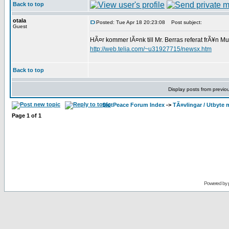
Back to top
otala
Posted: Tue Apr 18 20:23:08
Post subject:
Guest
HÃ¤r kommer lÃ¤nk till Mr. Berras referat frÃ¥n Mul
http://web.telia.com/~u31927715/newsx.htm
Back to top
Display posts from previo
SlotPeace Forum Index
->
TÃ¤vlingar / Utbyte 
Page
1
of
1
Powered by