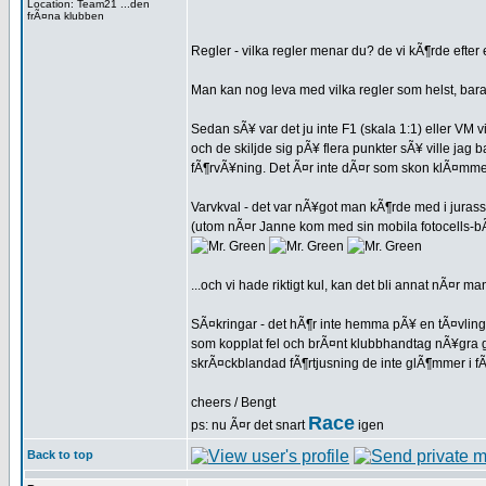
Location: Team21 ...den
frÃ¤na klubben
Regler - vilka regler menar du? de vi kÃ¶rde efte
Man kan nog leva med vilka regler som helst, bar
Sedan sÃ¥ var det ju inte F1 (skala 1:1) eller VM
och de skiljde sig pÃ¥ flera punkter sÃ¥ ville ja
fÃ¶rvÃ¥ning. Det Ã¤r inte dÃ¤r som skon klÃ¤mmer
Varvkval - det var nÃ¥got man kÃ¶rde med i jurass
(utom nÃ¤r Janne kom med sin mobila fotocells-bÃ¥
...och vi hade riktigt kul, kan det bli annat nÃ¤r ma
SÃ¤kringar - det hÃ¶r inte hemma pÃ¥ en tÃ¤vlin
som kopplat fel och brÃ¤nt klubbhandtag nÃ¥gra g
skrÃ¤ckblandad fÃ¶rtjusning de inte glÃ¶mmer i fÃ
cheers / Bengt
Race
ps: nu Ã¤r det snart
igen
Back to top