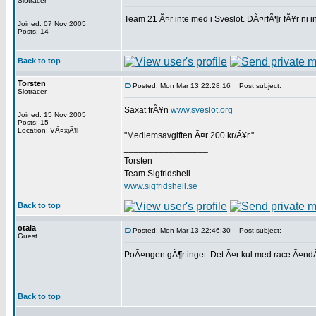
Slotracer
Team 21 Ã¤r inte med i Sveslot. DÃ¤rfÃ¶r fÃ¥r ni 
Joined: 07 Nov 2005
Posts: 14
Back to top
Torsten
Posted: Mon Mar 13 22:28:16
Post subject:
Slotracer
Saxat frÃ¥n
www.sveslot.org
Joined: 15 Nov 2005
Posts: 15
Location: VÃ¤xjÃ¶
"Medlemsavgiften Ã¤r 200 kr/Ã¥r."
_________________
Torsten
Team Sigfridshell
www.sigfridshell.se
Back to top
otala
Posted: Mon Mar 13 22:46:30
Post subject:
Guest
PoÃ¤ngen gÃ¶r inget. Det Ã¤r kul med race Ã¤ndÃ
Back to top