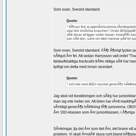
Som ovan, Sveslot standard.
Quote:
* fÃ¶rare fick ej uppmÃ¤rksamma tÃ¤vlingsledar
utan fick invÃ¤nta kraschen ! Ordet â€Stoppâ€
dÃ¥ deras bil ligger under banan, innanfÃ¶r b
kan nÃ¥ den, samt om bilen hamnar pÃ¥ fel spÃ
Som ovan, Sveslot standard. FÃ¶r Ã¶vrigt tycker jag
nÃ¥got Ã¤r fel. Att sedan Harrysson valt ordet "Trac
falska/felaktiga trackcalls frÃ¥n riktiga sÃ¥ har ha
tydligt om detta med innan racestart.
Quote:
* och inte med â€En mycket generÃ¶s hÃ¥llning
Jag stod vid besiktningen och sÃ¥g hur juniorbila
man sig inte heller om. Att bilen har rÃ¤tt markfrig
vÃ¤ldigt generÃ¶s hÃ¥llning fÃ¶r juniorerna. OBS! 
Ã¤r 16D-klassen som Ã¤r juniorklassen, i Ã¶vriga kl
SÃ¤kringar, tja det Ã¤r som det Ã¤r, det brann ett
problem. Vi skall Ã¤ndÃ¥ stuva runt bland kÃ¶rpla