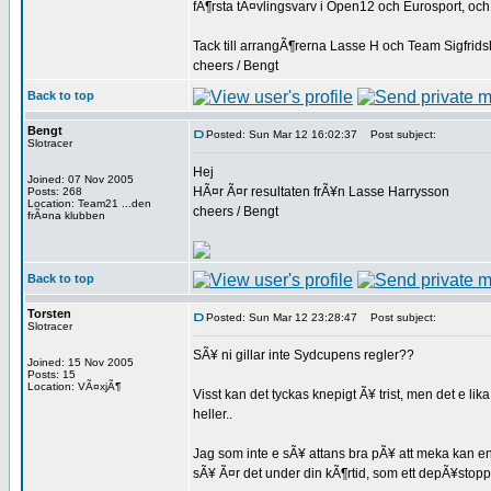
fÃ¶rsta tÃ¤vlingsvarv i Open12 och Eurosport, och t
Tack till arrangÃ¶rerna Lasse H och Team Sigfridshell
cheers / Bengt
Back to top
Bengt
Posted: Sun Mar 12 16:02:37
Post subject:
Slotracer
Hej
Joined: 07 Nov 2005
HÃ¤r Ã¤r resultaten frÃ¥n Lasse Harrysson
Posts: 268
Location: Team21 ...den
cheers / Bengt
frÃ¤na klubben
Back to top
Torsten
Posted: Sun Mar 12 23:28:47
Post subject:
Slotracer
SÃ¥ ni gillar inte Sydcupens regler??
Joined: 15 Nov 2005
Posts: 15
Location: VÃ¤xjÃ¶
Visst kan det tyckas knepigt Ã¥ trist, men det e l
heller..
Jag som inte e sÃ¥ attans bra pÃ¥ att meka kan end
sÃ¥ Ã¤r det under din kÃ¶rtid, som ett depÃ¥stopp