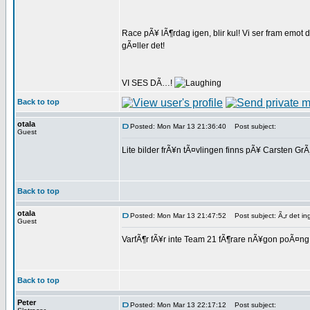
Race pÃ¥ lÃ¶rdag igen, blir kul! Vi ser fram emot d
gÃ¤ller det!
VI SES DÃ…!
Back to top
otala
Posted: Mon Mar 13 21:36:40
Post subject:
Guest
Lite bilder frÃ¥n tÃ¤vlingen finns pÃ¥ Carsten G
Back to top
otala
Posted: Mon Mar 13 21:47:52
Post subject: Ã„r det i
Guest
VarfÃ¶r fÃ¥r inte Team 21 fÃ¶rare nÃ¥gon poÃ¤n
Back to top
Peter
Posted: Mon Mar 13 22:17:12
Post subject: