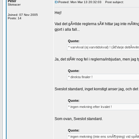
Peter
Posted: Mon Mar 13 20:32:03
Post subject:
Slotracer
Hej!
Joined: 07 Nov 2005
Posts: 14
Vad det gÃ¤llde reglerna sÃ¥ hittar jag inte mÃ¥n
gjort i alla fall...
Quote:
* varvkval (ej varvtidskval) ! (â€Varje deltÃ¤vl
Ja, det stÃ¥r nog fel i reglerna/inbjudan, men jag
Quote:
* direkta finaler !
Sveslot standard, inget konstigt anser jag, och de
Quote:
* ingen mekning efter kvalet !
Som ovan, Sveslot standard.
Quote:
* ingen mekning (inte ens smÃ¶rjning) vid spÃ¥