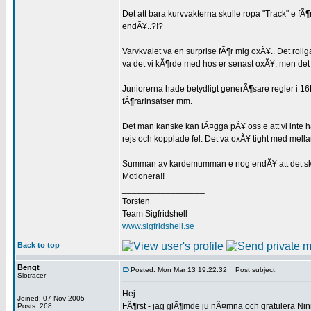
Det att bara kurvvakterna skulle ropa "Track" e fÃ¶r
endÃ¥..?!?
Varvkvalet va en surprise fÃ¶r mig oxÃ¥.. Det rolig
va det vi kÃ¶rde med hos er senast oxÃ¥, men det 
Juniorerna hade betydligt generÃ¶sare regler i 
fÃ¶rarinsatser mm.
Det man kanske kan lÃ¤gga pÃ¥ oss e att vi inte h
rejs och kopplade fel. Det va oxÃ¥ tight med mel
Summan av kardemumman e nog endÃ¥ att det ska va
Motionera!!
_________________
Torsten
Team Sigfridshell
www.sigfridshell.se
Back to top
Bengt
Posted: Mon Mar 13 19:22:32
Post subject:
Slotracer
Hej
Joined: 07 Nov 2005
FÃ¶rst - jag glÃ¶mde ju nÃ¤mna och gratulera Ninni
Posts: 268