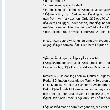
* direkta finaler !
* ingen mekning efter kvalet !
* ingen mekning (inte ens smÃ¶rjning) vid spÃ¥rby
* fÃ¶rare fick ej uppmÃ¤rksamma tÃ¤vlingsledaren 
utan fick invÃ¤nta kraschen ! Ordet â€Stoppâ€ dÃ¶
dÃ¥ deras bil ligger under banan, innanfÃ¶r banan
nÃ¥ den, samt om bilen hamnar pÃ¥ fel spÃ¥r.â€)
* och inte med â€En mycket generÃ¶s hÃ¥llning if
Info: Citaten ovan Ã¤r frÃ¥n reglerna fÃ¶r Sydcup
â€¦jag sÃ¤ger bara hallÃ¥! I bilen hem hÃ¶rdes â€
SjÃ¤lva tÃ¤vlingarna lÃ¶pte pÃ¥ i rask takt.
FÃ¶rst kÃ¶rde juniorerna sitt fÃ¶rsta race i en 
flest varv totalt, fÃ¶re Fred. Total-trean David va
Kvalet i G12-saloon togs hem av Christer Helgess
Redan i D-finalen kryssade sig Tommy Berggren bra
tacka Marcus A & Erik N & Carsten G fÃ¶r en bra ad
Det drÃ¶jde Ã¤nda till A-finalen innan Tommys resu
och Landrud, men Drutten vann till slut pÃ¥ 372 var
fÃ¶rbi Dan A och Lasse H pga drev-strul nÃ¤r end
FÃ¶r oss vÃ¤ntade andra Ã¥taganden, och efter att h