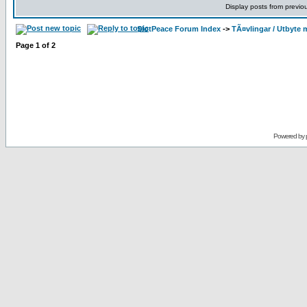
Display posts from previo
SlotPeace Forum Index
->
TÃ¤vlingar / Utbyte 
Page
1
of
2
Powered by