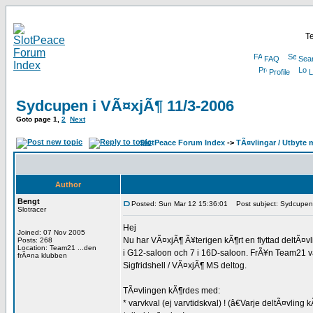
Te
FAQ
Sea
Profile
L
Sydcupen i VÃ¤xjÃ¶ 11/3-2006
Goto page
1
,
2
Next
SlotPeace Forum Index
->
TÃ¤vlingar / Utbyte 
Author
Bengt
Posted: Sun Mar 12 15:36:01
Post subject: Sydcupen 
Slotracer
Hej
Joined: 07 Nov 2005
Nu har VÃ¤xjÃ¶ Ã¥terigen kÃ¶rt en flyttad deltÃ¤vl
Posts: 268
Location: Team21 ...den
i G12-saloon och 7 i 16D-saloon. FrÃ¥n Team21 v
frÃ¤na klubben
Sigfridshell / VÃ¤xjÃ¶ MS deltog.
TÃ¤vlingen kÃ¶rdes med:
* varvkval (ej varvtidskval) ! (â€Varje deltÃ¤vling