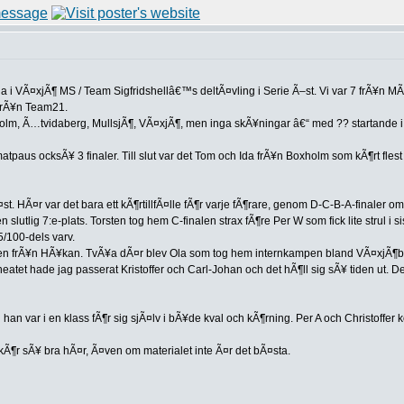
a i VÃ¤xjÃ¶ MS / Team Sigfridshellâ€™s deltÃ¤vling i Serie Ã–st. Vi var 7 frÃ¥n M
 frÃ¥n Team21.
olm, Ã…tvidaberg, MullsjÃ¶, VÃ¤xjÃ¶, men inga skÃ¥ningar â€“ med ?? startande i 16
atpaus ocksÃ¥ 3 finaler. Till slut var det Tom och Ida frÃ¥n Boxholm som kÃ¶rt fle
st. HÃ¤r var det bara ett kÃ¶rtillfÃ¤lle fÃ¶r varje fÃ¶rare, genom D-C-B-A-finaler o
n slutlig 7:e-plats. Torsten tog hem C-finalen strax fÃ¶re Per W som fick lite strul i 
5/100-dels varv.
ingen frÃ¥n HÃ¥kan. TvÃ¥a dÃ¤r blev Ola som tog hem internkampen bland VÃ¤xjÃ¶b
eatet hade jag passerat Kristoffer och Carl-Johan och det hÃ¶ll sig sÃ¥ tiden ut. Det b
 han var i en klass fÃ¶r sig sjÃ¤lv i bÃ¥de kval och kÃ¶rning. Per A och Christoff
 kÃ¶r sÃ¥ bra hÃ¤r, Ã¤ven om materialet inte Ã¤r det bÃ¤sta.