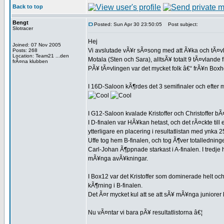
Back to top
Bengt
Posted: Sun Apr 30 23:50:05
Post subject:
Slotracer
Hej
Joined: 07 Nov 2005
Vi avslutade vÃ¥r sÃ¤song med att Ã¥ka och tÃ¤vl
Posts: 268
Location: Team21 ...den
Motala (Sten och Sara), alltsÃ¥ totalt 9 tÃ¤vlande
frÃ¤na klubben
PÃ¥ tÃ¤vlingen var det mycket folk â€“ frÃ¥n Boxh
I 16D-Saloon kÃ¶rdes det 3 semifinaler och efter m
I G12-Saloon kvalade Kristoffer och Christoffer bÃ¤
I D-finalen var HÃ¥kan hetast, och det rÃ¤ckte till e
ytterligare en placering i resultatlistan med ynka 2
Uffe tog hem B-finalen, och tog Ã¶ver totalledn
Carl-Johan Ã¶ppnade starkast i A-finalen. I tredje h
mÃ¥nga avÃ¥kningar.
I Box12 var det Kristoffer som dominerade helt och
kÃ¶rning i B-finalen.
Det Ã¤r mycket kul att se att sÃ¥ mÃ¥nga juniorer
Nu vÃ¤ntar vi bara pÃ¥ resultatlistorna â€¦