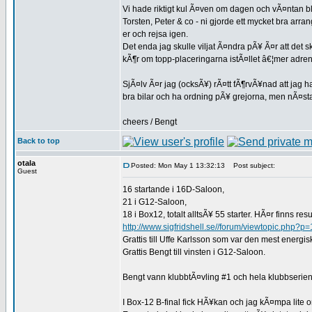
Vi hade riktigt kul Ã¤ven om dagen och vÃ¤ntan 
Torsten, Peter & co - ni gjorde ett mycket bra arra
er och rejsa igen.
Det enda jag skulle viljat Ã¤ndra pÃ¥ Ã¤r att det 
kÃ¶r om topp-placeringarna istÃ¤llet â€¦mer adren
SjÃ¤lv Ã¤r jag (ocksÃ¥) rÃ¤tt fÃ¶rvÃ¥nad att jag h
bra bilar och ha ordning pÃ¥ grejorna, men nÃ¤sta
cheers / Bengt
Back to top
otala
Posted: Mon May 1 13:32:13
Post subject:
Guest
16 startande i 16D-Saloon,
21 i G12-Saloon,
18 i Box12, totalt alltsÃ¥ 55 starter. HÃ¤r finns resul
http://www.sigfridshell.se//forum/viewtopic.p
Grattis till Uffe Karlsson som var den mest energi
Grattis Bengt till vinsten i G12-Saloon.
Bengt vann klubbtÃ¤vling #1 och hela klubbserie
I Box-12 B-final fick HÃ¥kan och jag kÃ¤mpa lite