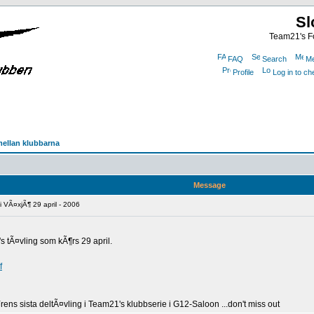
Sl
Team21's Fo
FAQ
Search
Me
Profile
Log in to c
mellan klubbarna
Message
 VÃ¤xjÃ¶ 29 april - 2006
's tÃ¤vling som kÃ¶rs 29 april.
f
rens sista deltÃ¤vling i Team21's klubbserie i G12-Saloon ...don't miss out