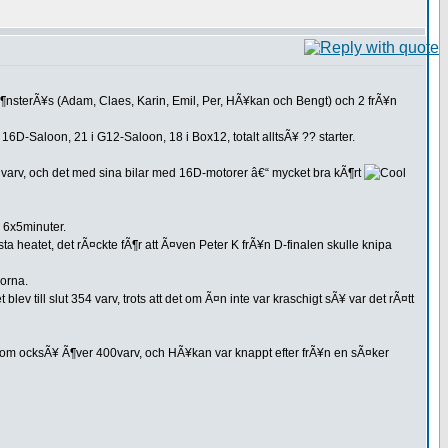
Ã¶nsterÃ¥s (Adam, Claes, Karin, Emil, Per, HÃ¥kan och Bengt) och 2 frÃ¥n
D-Saloon, 21 i G12-Saloon, 18 i Box12, totalt alltsÃ¥ ?? starter.
st varv, och det med sina bilar med 16D-motorer â€“ mycket bra kÃ¶rt
m 6x5minuter.
sista heatet, det rÃ¤ckte fÃ¶r att Ã¤ven Peter K frÃ¥n D-finalen skulle knipa
orna.
lev till slut 354 varv, trots att det om Ã¤n inte var kraschigt sÃ¥ var det rÃ¤tt
er kom ocksÃ¥ Ã¶ver 400varv, och HÃ¥kan var knappt efter frÃ¥n en sÃ¤ker