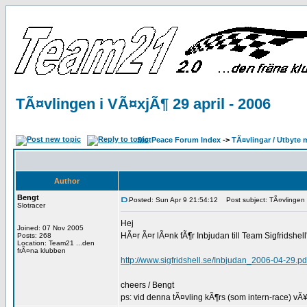
TÃ¤vlingen i VÃ¤xjÃ¶ 29 april - 2006
SlotPeace Forum Index
->
TÃ¤vlingar / Utbyte 
Author
Bengt
Posted: Sun Apr 9 21:54:12
Post subject: TÃ¤vlingen i
Slotracer
Hej
Joined: 07 Nov 2005
HÃ¤r Ã¤r lÃ¤nk fÃ¶r Inbjudan till Team Sigfridshell
Posts: 268
Location: Team21 ...den
frÃ¤na klubben
http://www.sigfridshell.se/Inbjudan_2006-04-29.pd
cheers / Bengt
ps: vid denna tÃ¤vling kÃ¶rs (som intern-race) vÃ¥