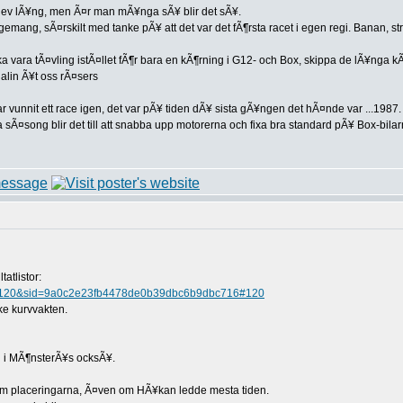
blev lÃ¥ng, men Ã¤r man mÃ¥nga sÃ¥ blir det sÃ¥.
ngemang, sÃ¤rskilt med tanke pÃ¥ att det var det fÃ¶rsta racet i egen regi. Banan, st
ska vara tÃ¤vling istÃ¤llet fÃ¶r bara en kÃ¶rning i G12- och Box, skippa de lÃ¥nga 
alin Ã¥t oss rÃ¤sers
ar vunnit ett race igen, det var pÃ¥ tiden dÃ¥ sista gÃ¥ngen det hÃ¤nde var ...1987.
 sÃ¤song blir det till att snabba upp motorerna och fixa bra standard pÃ¥ Box-bila
tatlistor:
hp?p=120&sid=9a0c2e23fb4478de0b39dbc6b9dbc716#120
ske kurvvakten.
n i MÃ¶nsterÃ¥s ocksÃ¥.
 om placeringarna, Ã¤ven om HÃ¥kan ledde mesta tiden.