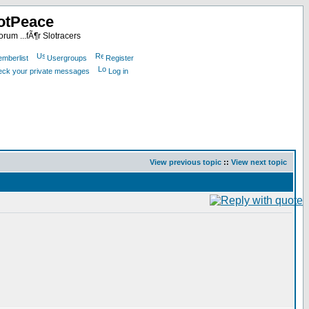
otPeace
rum ...fÃ¶r Slotracers
mberlist
Usergroups
Register
heck your private messages
Log in
View previous topic
::
View next topic