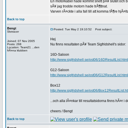
En motorkabel hade kommit snett pÃ¥ slutet och 
sÃ¥ jag trodde motorn hade trÃ¶ttnat.
Varven rÃ¤ckte i alla fall till att komma fÃ¶re hjÃ¤
Back to top
Bengt
Posted: Tue May 2 19:10:52
Post subject:
Slotracer
Hej
Joined: 07 Nov 2005
Nu finns resultaten pÃ¥ Team Sigfridshell's sidor:
Posts: 268
Location: Team21 ...den
frÃ¤na klubben
16D-Saloon
http://www.sigfridshell.se/ost06/16DResultList.html
G12-Saloon
http://www.sigfridshell.se/ost06/G12ResultList.html
Box12
http://www.sigfridshell.se/ost06/Box12ResultList.h
...och alla lÃ¤nkar till resultatsidorna finns hÃ¤r i
cheers / Bengt
Back to top