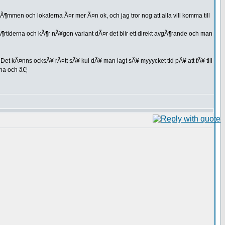
rÃ¶mmen och lokalerna Ã¤r mer Ã¤n ok, och jag tror nog att alla vill komma till
kÃ¶rtiderna och kÃ¶r nÃ¥gon variant dÃ¤r det blir ett direkt avgÃ¶rande och man
 Det kÃ¤nns ocksÃ¥ rÃ¤tt sÃ¥ kul dÃ¥ man lagt sÃ¥ myyycket tid pÃ¥ att fÃ¥ till
rna och â€¦